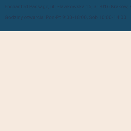
Enchanted Passage, ul. Sławkowska 15, 31-016 Kraków, P
Godziny otwarcia: Pon-Pt 9:00-18:00, Sob 10:00-14:00